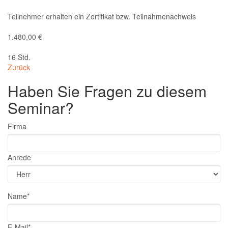
Bescheinigung:
Teilnehmer erhalten ein Zertifikat bzw. Teilnahmenachweis
Preis:
1.480,00 €
Gesamtdauer:
16 Std.
Zurück
Haben Sie Fragen zu diesem
Seminar?
Firma
Anrede
Pflichtfeld
Name
*
Pflichtfeld
E-Mail
*