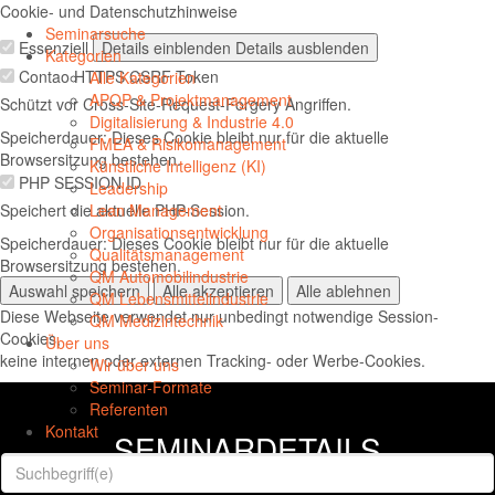
Cookie- und Datenschutzhinweise
Navig
Seminarsuche
Essenziell
Details einblenden
Details ausblenden
öffnen
Kategorien
Contao HTTPS CSRF Token
Alle Kategorien
APQP & Projektmanagement
Schützt vor Cross-Site-Request-Forgery Angriffen.
Digitalisierung & Industrie 4.0
Speicherdauer:
Dieses Cookie bleibt nur für die aktuelle
FMEA & Risikomanagement
Browsersitzung bestehen.
Künstliche Intelligenz (KI)
PHP SESSION ID
Leadership
Speichert die aktuelle PHP-Session.
Lean Management
Organisationsentwicklung
Speicherdauer:
Dieses Cookie bleibt nur für die aktuelle
Qualitätsmanagement
Browsersitzung bestehen.
QM Automobilindustrie
Auswahl speichern
Alle akzeptieren
Alle ablehnen
QM Lebensmittelindustrie
Diese Webseite verwendet nur unbedingt notwendige Session-
QM Medizintechnik
Cookies,
Über uns
keine internen oder externen Tracking- oder Werbe-Cookies.
Wir über uns
Seminar-Formate
Referenten
Kontakt
SEMINARDETAILS